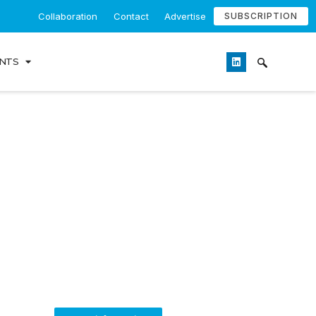
Collaboration
Contact
Advertise
SUBSCRIPTION
NTS
BEOLINGUA
English Language Training