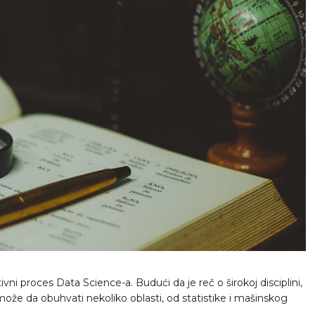
proces Data Science-a. Budući da je reč o širokoj disciplini,
že da obuhvati nekoliko oblasti, od statistike i mašinskog