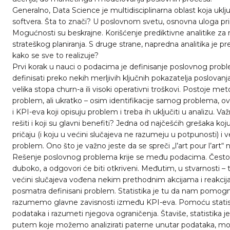
Generalno, Data Science je multidisciplinarna oblast koja uk
softvera. Šta to znači? U poslovnom svetu, osnovna uloga pr
Mogućnosti su beskrajne. Korišćenje prediktivne analitike za r
strateškog planiranja. S druge strane, napredna analitika je pre
kako se sve to realizuje?
Prvi korak u nauci o podacima je definisanje poslovnog probl
definisati preko nekih merljivih ključnih pokazatelja poslovanj
velika stopa churn-a ili visoki operativni troškovi. Postoje met
problem, ali ukratko – osim identifikacije samog problema, ovaj
i KPI-eva koji opisuju problem i treba ih uključiti u analizu. V
rešiti i koji su glavni benefiti? Jedna od najčešćih grešaka k
pričaju (i koju u većini slučajeva ne razumeju u potpunosti) i v
problem. Ono što je važno jeste da se spreči „l’art pour l’art“ n
Rešenje poslovnog problema krije se među podacima. Često s
duboko, a odgovori će biti otkriveni. Međutim, u stvarnosti – t
većini slučajeva vođena nekim prethodnim akcijama i reakcij
posmatra definisani problem. Statistika je tu da nam pomo
razumemo glavne zavisnosti između KPI-eva. Pomoću statis
podataka i razumeti njegova ograničenja. Štaviše, statistika j
putem koje možemo analizirati paterne unutar podataka, model