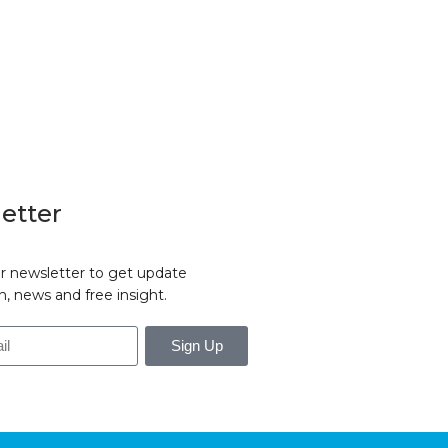
etter
r newsletter to get update
n, news and free insight.
Sign Up