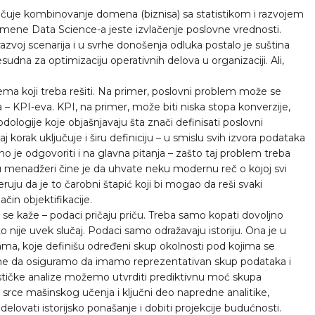
ljučuje kombinovanje domena (biznisa) sa statistikom i razvojem
imene Data Science-a jeste izvlačenje poslovne vrednosti.
azvoj scenarija i u svrhe donošenja odluka postalo je suština
sudna za optimizaciju operativnih delova u organizaciji. Ali,
ema koji treba rešiti. Na primer, poslovni problem može se
a – KPI-eva. KPI, na primer, može biti niska stopa konverzije,
odologije koje objašnjavaju šta znači definisati poslovni
 korak uključuje i širu definiciju – u smislu svih izvora podataka
ažno je odgovoriti i na glavna pitanja – zašto taj problem treba
oju menadžeri čine je da uhvate neku modernu reč o kojoj svi
eruju da je to čarobni štapić koji bi mogao da reši svaki
ačin objektifikacije.
e kaže – podaci pričaju priču. Treba samo kopati dovoljno
o nije uvek slučaj. Podaci samo odražavaju istoriju. Ona je u
ama, koje definišu određeni skup okolnosti pod kojima se
gne da osiguramo da imamo reprezentativan skup podataka i
tičke analize možemo utvrditi prediktivnu moć skupa
e srce mašinskog učenja i ključni deo napredne analitike,
ovati istorijsko ponašanje i dobiti projekcije budućnosti.