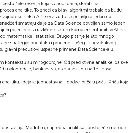
često žele rešenja koja su pouzdana, skalabilna i
roces analitike. To znači da bi svi algoritmi trebalo da budu
ivajupreko nekih API servisa. Tu se pojavljuje jedan od
nadžeri smatraju da je za Data Science dovoljan samo jedan
čujući pojedince sa različitim setom komplementarnih veština,
e, do matematike i statistike. Drugo pitanje je što mnogo
sane strategije podataka i procene i lošeg (ili bez ikakvog)
o su glavni preduslovi uspešne primene Data Science-a u
om kontekstu su mnogobrojne. Od prediktivne analitike, pa sve
 Od maloprodaje, bankarstva, osiguranja, do nafte i gasa,
nalitiku. Ideja je jednostavna – podaci pričaju priču. Priča koja
pca?
o postavljaju. Međutim, napredna analitika i postojeće metode