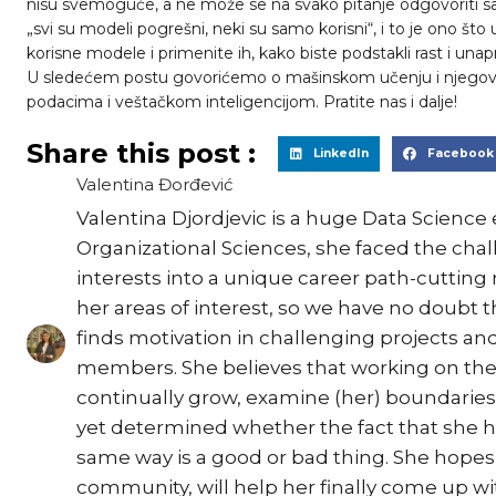
nisu svemoguće, a ne može se na svako pitanje odgovoriti s
„svi su modeli pogrešni, neki su samo korisni“, i to je ono što
korisne modele i primenite ih, kako biste podstakli rast i unapr
U sledećem postu govorićemo o mašinskom učenju i njegovim
podacima i veštačkom inteligencijom. Pratite nas i dalje!
Share this post :
LinkedIn
Facebook
Valentina Đorđević
Valentina Djordjevic is a huge Data Science
Organizational Sciences, she faced the chal
interests into a unique career path-cutting m
her areas of interest, so we have no doubt t
finds motivation in challenging projects an
members. She believes that working on the
continually grow, examine (her) boundaries,
yet determined whether the fact that she h
same way is a good or bad thing. She hope
community, will help her finally come up wi