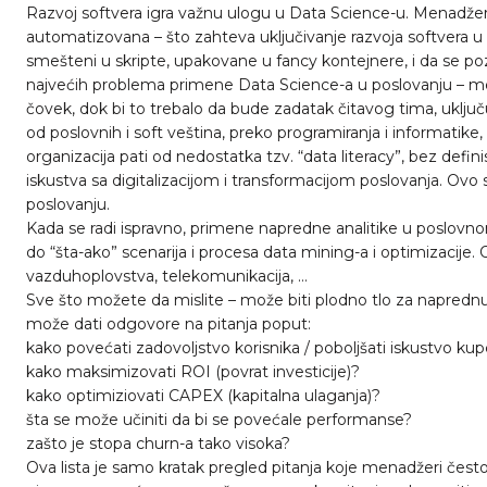
Razvoj softvera igra važnu ulogu u Data Science-u. Menadžeri 
automatizovana – što zahteva uključivanje razvoja softvera u p
smešteni u skripte, upakovane u fancy kontejnere, i da se poz
najvećih problema primene Data Science-a u poslovanju – me
čovek, dok bi to trebalo da bude zadatak čitavog tima, uklju
od poslovnih i soft veština, preko programiranja i informatik
organizacija pati od nedostatka tzv. “data literacy”, bez defini
iskustva sa digitalizacijom i transformacijom poslovanja. Ov
poslovanju.
Kada se radi ispravno, primene napredne analitike u poslovn
do “šta-ako” scenarija i procesa data mining-a i optimizacije.
vazduhoplovstva, telekomunikacija, …
Sve što možete da mislite – može biti plodno tlo za naprednu a
može dati odgovore na pitanja poput:
kako povećati zadovoljstvo korisnika / poboljšati iskustvo ku
kako maksimizovati ROI (povrat investicije)?
kako optimiziovati CAPEX (kapitalna ulaganja)?
šta se može učiniti da bi se povećale performanse?
zašto je stopa churn-a tako visoka?
Ova lista je samo kratak pregled pitanja koje menadžeri čest