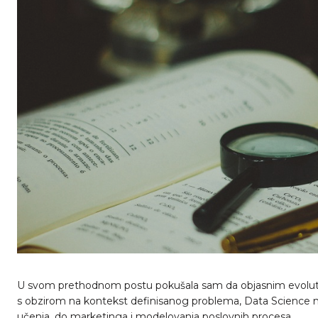
U svom prethodnom postu pokušala sam da objasnim evolutivni 
s obzirom na kontekst definisanog problema, Data Science mo
učenja, do marketinga i modelovanja poslovnih procesa.