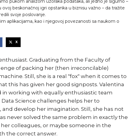
amo pukom analizom uzoraka podataka, ali jedno je sigurno –
 u ovoj beskonačnoj igri opstanka u biznisu važno – da tražite
edili svoje poslovanje.
 aplikacijama, kao i njegovoj povezanosti sa naukom o
X
 enthusiast. Graduating from the Faculty of
lenge of packing her (then irreconcilable)
achine. Still, she is a real "fox" when it comes to
hat this has given her good signposts. Valentina
d in working with equally enthusiastic team
 Data Science challenges helps her to
 and develop her imagination. Still, she has not
as never solved the same problem in exactly the
s her colleagues, or maybe someone in the
th the correct answer.