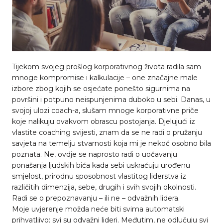
Tijekom svojeg prošlog korporativnog života radila sam
mnoge kompromise i kalkulacije – one značajne male
izbore zbog kojih se osjećate ponešto sigurnima na
površini i potpuno neispunjenima duboko u sebi. Danas, u
svojoj ulozi coach-a, slušam mnoge korporativne priče
koje nalikuju ovakvom obrascu postojanja. Djelujući iz
vlastite coaching svijesti, znam da se ne radi o pružanju
savjeta na temelju stvarnosti koja mi je nekoć osobno bila
poznata. Ne, ovdje se naprosto radi o uočavanju
ponašanja ljudskih bića kada sebi uskraćuju urođenu
smjelost, prirodnu sposobnost vlastitog liderstva iz
različitih dimenzija, sebe, drugih i svih svojih okolnosti.
Radi se o prepoznavanju – ili ne – odvažnih lidera.
Moje uvjerenje možda neće biti svima automatski
prihvatljivo: svi su odvažni lideri. Međutim, ne odlučuju svi