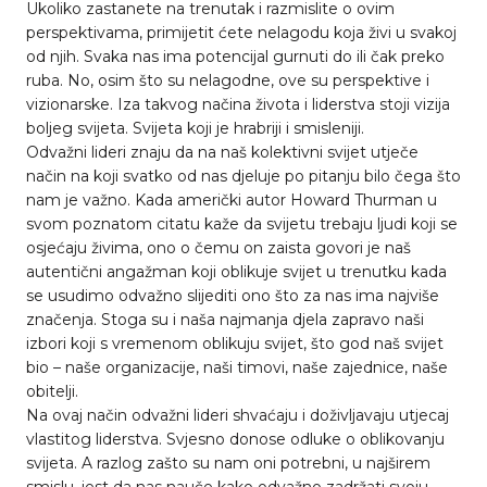
Ukoliko zastanete na trenutak i razmislite o ovim
perspektivama, primijetit ćete nelagodu koja živi u svakoj
od njih. Svaka nas ima potencijal gurnuti do ili čak preko
ruba. No, osim što su nelagodne, ove su perspektive i
vizionarske. Iza takvog načina života i liderstva stoji vizija
boljeg svijeta. Svijeta koji je hrabriji i smisleniji.
Odvažni lideri znaju da na naš kolektivni svijet utječe
način na koji svatko od nas djeluje po pitanju bilo čega što
nam je važno. Kada američki autor Howard Thurman u
svom poznatom citatu kaže da svijetu trebaju ljudi koji se
osjećaju živima, ono o čemu on zaista govori je naš
autentični angažman koji oblikuje svijet u trenutku kada
se usudimo odvažno slijediti ono što za nas ima najviše
značenja. Stoga su i naša najmanja djela zapravo naši
izbori koji s vremenom oblikuju svijet, što god naš svijet
bio – naše organizacije, naši timovi, naše zajednice, naše
obitelji.
Na ovaj način odvažni lideri shvaćaju i doživljavaju utjecaj
vlastitog liderstva. Svjesno donose odluke o oblikovanju
svijeta. A razlog zašto su nam oni potrebni, u najširem
smislu, jest da nas nauče kako odvažno zadržati svoju